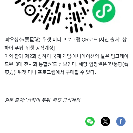
​'퍄오싱추(票星球)' 위챗 미니 프로그램 QR코드 [사진 출처: '상
하이 푸퉈' 위챗 공식계정]
이와 함께 제2회 상하이 국제 게임∙애니메이션의 달은 업그레이
드된 '3대 전시회 통합권'도 선보인다. 해당 입장권은 '칸둥팡(看
東方)' 위챗 미니 프로그램에서 구매할 수 있다.
원문 출처: '상하이 푸퉈' 위챗 공식계정