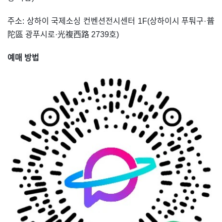
주소: 상하이 국제소싱 컨벤션전시센터 1F(상하이시 푸퉈구·普
陀區 광푸시로·光複西路 2739호)
예매 방법