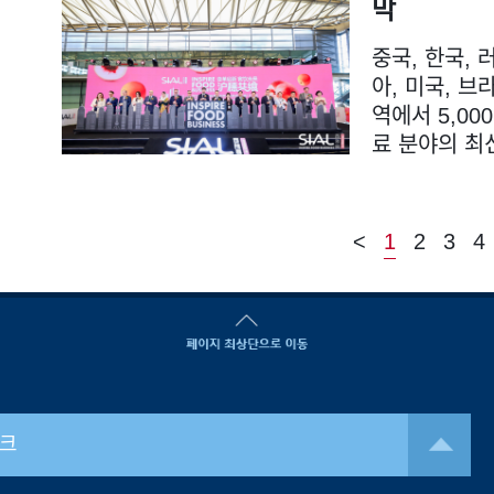
막
중국, 한국, 
아, 미국, 브
역에서 5,00
료 분야의 최
<
1
2
3
4
크