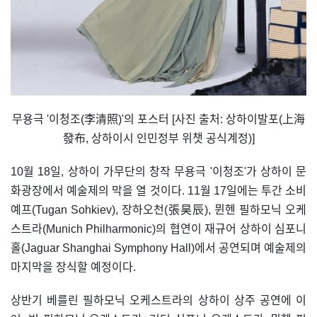
무용극 '이청조(李清照)'의 포스터 [사진 출처: 상하이발포(上海
發布, 상하이시 인민정부 위챗 공식계정)]
10월 18일, 상하이 가무단의 창작 무용극 '이청조'가 상하이 문
화광장에서 예술제의 막을 열 것이다. 11월 17일에는 투간 소비
예프(Tugan Sohkiev), 장하오천(張昊辰), 뮌헨 필하모닉 오케
스트라(Munich Philharmonic)의 협연이 재규어 상하이 심포니
홀(Jaguar Shanghai Symphony Hall)에서 공연되며 예술제의
마지막을 장식할 예정이다.
상반기 베를린 필하모닉 오케스트라의 상하이 상주 공연에 이