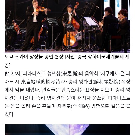
도쿄 스카이 앙상블 공연 현장 [사진: 중국 상하이국제예술제 제
공]
밤 22시, 피아니스트 쑹쓰헝(宋思衡)의 음악회 '지구에서 온 피
아노 시(來自地球的鋼琴詩)'가 승리 영화관(勝利電影院) 옥상
에서 막을 내렸다. 관객들은 만족스러운 표정을 지으며 승리 영
화관을 나섰다. 승리 영화관의 불이 꺼지자 쑹쓰헝 피아니스트
는 몸을 돌려 손을 흔들며 자푸로(乍浦路) 방향으로 걸음을 옮
겼다.