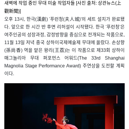
새벽에 작업 중인 무대 미술 작업자들 [사진 출처: 상관뉴스(上
觀新聞)]
오후 13시, 한극(漢劇) '푸런청(夫人城)'의 세트 설치가 완료됐
다. 앞으로 한 시간 반 후면 리허설이 시작됐다. 한극 '푸런청'은
여주인공의 성장과정, 감정방향을 중심으로 전개되는 작품으로,
11월 13일 저녁 중국 상하이국제예술제 무대에 올랐다. 손상향
(孫尚香) 역을 맡은 왕리(王荔)는 이 작품으로 제33회 상하이
매그놀리아 무대 퍼포먼스 어워드(The 33rd Shanghai
Magnolia Stage Performance Award) 주연상을 도전할 계획
이다.