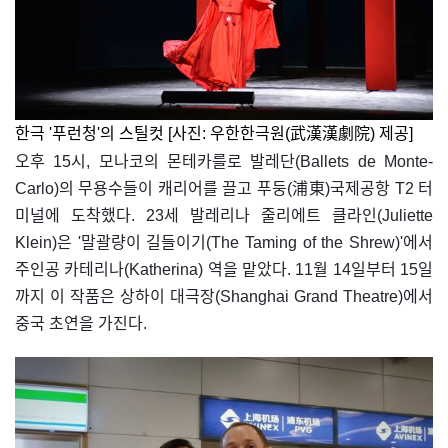
한극 '푸런청'의 스틸컷 [사진: 우한한극원(武漢漢劇院) 제공]
오후 15시, 모나코의 몬테카를로 발레단(Ballets de Monte-
Carlo)의 무용수들이 캐리어를 끌고 푸둥(浦東)국제공항 T2 터
미널에 도착했다. 23세 발레리나 줄리에트 클라인(Juliette
Klein)은 '말괄량이 길들이기(The Taming of the Shrew)'에서
주인공 카테리나(Katherina) 역을 맡았다. 11월 14일부터 15일
까지 이 작품은 상하이 대극장(Shanghai Grand Theatre)에서
중국 초연을 가진다.