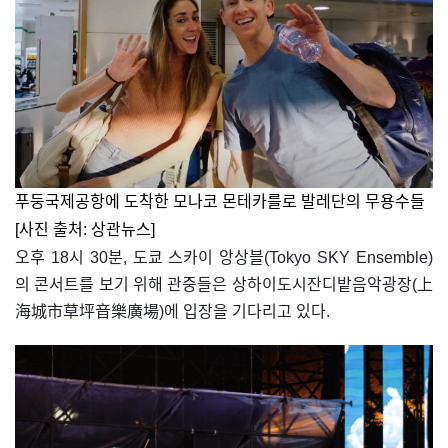
푸둥국제공항에 도착한 모나코 몬테카를로 발레단의 무용수들
[사진 출처: 상관뉴스]
오후 18시 30분, 도쿄 스카이 앙상블(Tokyo SKY Ensemble)
의 콘서트를 보기 위해 관중들은 상하이도시잔디밭음악광장(上
海城市草坪音樂廣場)에 입장을 기다리고 있다.