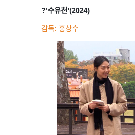
?'수유천'(2024)
감독: 홍상수