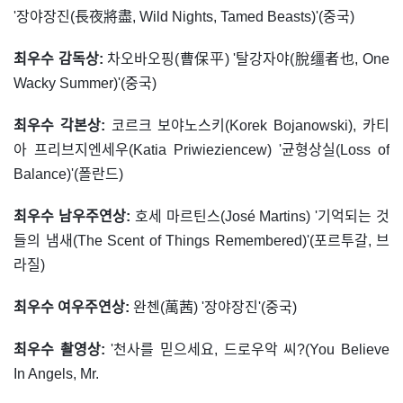
'장야장진(長夜將盡, Wild Nights, Tamed Beasts)'(중국)
최우수 감독상:
차오바오핑(曹保平) '탈강자야(脫缰者也, One
Wacky Summer)'(중국)
최우수 각본상:
코르크 보야노스키(Korek Bojanowski), 카티
아 프리브지엔세우(Katia Priwieziencew) '균형상실(Loss of
Balance)'(폴란드)
최우수 남우주연상:
호세 마르틴스(José Martins) '기억되는 것
들의 냄새(The Scent of Things Remembered)'(포르투갈, 브
라질)
최우수 여우주연상:
완첸(萬茜) '장야장진'(중국)
최우수 촬영상:
'천사를 믿으세요, 드로우악 씨?(You Believe
In Angels, Mr.