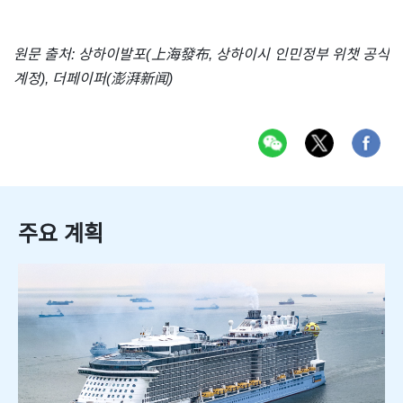
원문 출처: 상하이발포(上海發布, 상하이시 인민정부 위챗 공식
계정), 더페이퍼(澎湃新闻)
주요 계획