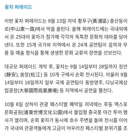
꽃차 퍼레이드
이번 꽃차 퍼레이드는 9월 13일 저녁 황푸구(黃浦區) 중산둥이
로(中山東一路)에서 막을 올린다. 올해 퍼레이드에는 국내외에
서 온 25대의 꽃차가 참가해 각각의 독특한 문화적 테마를 담아
낸다. 또한 15개 국가와 지역에서 온 24개 공연팀이 음악과 무
용 등 예술 형식을 통해 생생한 문화 교류의 장면을 선보인다.
대규모 퍼레이드 개막 후, 꽃차는 9월 14일부터 28일까지 징안
(靜安), 쑹장(松江) 등 10개 구에서 순회 전시된다. 아울러 9월
14일부터 16일까지 일부 국제 공연팀이 동방명주, 다닝국제상
업광장(大寧國際商業廣場) 등 지역에서 공연을 펼친다.
10월 6일 상하이 관광 페스티벌 폐막일 저녁에는 푸둥 엑스포
문화공원(浦東世博文化公園)에서 몰입형 중국풍 야간 투어 행
사가 열리며, 순회 꽃차가 동시에 호수 주변을 돌며 전시를 이어
가 국내외 관광객들에게 고금이 어우러진 페스티벌 분위기를 조