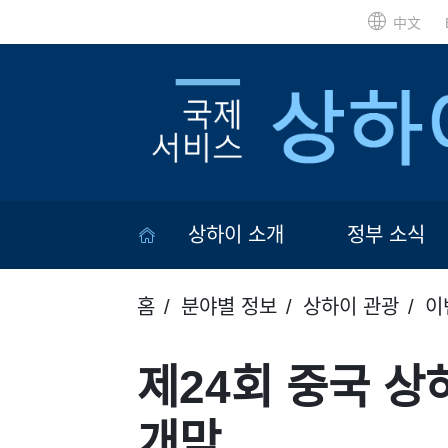
中文
상하이 소개
정부 소식
홈
분야별 정보
상하이 관광
이
제24회 중국 
개막