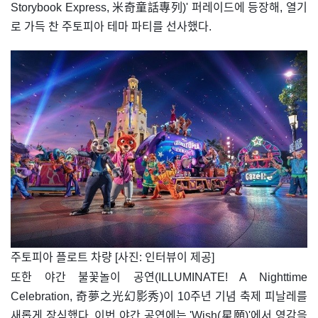
Storybook Express, 米奇童話專列)' 퍼레이드에 등장해, 열기
로 가득 찬 주토피아 테마 파티를 선사했다.
​주토피아 플로트 차량 [사진: 인터뷰이 제공]
또한 야간 불꽃놀이 공연(ILLUMINATE! A Nighttime
Celebration, 奇夢之光幻影秀)이 10주년 기념 축제 피날레를
새롭게 장식했다. 이번 야간 공연에는 'Wish(星願)'에서 영감을