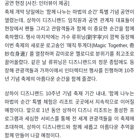
공연 현장 [사진: 인터뷰이 제공]
축제 개막 당일에는 '함께 나누는 마법의 순간' 특별 기념 공연이
열렸는데, 상하이 디즈니랜드 임직원과 공연 관계자 대표들이
현장에서 팬들 그리고 관람객들과 함께 이 중요한 순간을 함께
축하했다. 행사 마지막에는 가수 류위닝(劉宇寜)이 깜짝 등장해
이번 축제의 새로운 로고송인 '매직 투게더(Magic Together, 奇
妙在身邊)' 를 열창하며 감미로운 멜로디로 분위기를 최고조로
끌어올렸다. 같은 날 류위닝은 디즈니랜드의 정문 종탑에도 등
장해 관광객들과 가까이에서 인터렉티브 행사를 진행하며 10주
년 기념 축제의 아름다운 순간을 함께 즐겼다.
상하이 디즈니랜드 10주년 기념 축제 기간 내내, '함께 나누는
마법의 순간' 특별 체험은 리조트 곳곳에서 지속적으로 이어질
예정이다. 앞으로 1년 동안 상하이 디즈니 리조트는 풍성한 프
로그램과 세심한 서비스를 통해 전 세계 관광객들을 이 축제에
초대하여, 상하이 디즈니랜드와 함께 새롭고 아름다운 추억을
함께 만들어 나갈 예정이다.