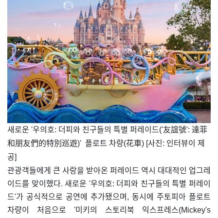
​새로운 '우의호: 더피와 친구들의 특별 퍼레이드('友誼號': 達菲
和朋友們的特別巡遊)' 플로트 차량(花車) [사진: 인터뷰이 제
공]
관광객들에게 큰 사랑을 받아온 퍼레이드 역시 대대적인 업그레
이드를 맞이했다. 새로운 '우의호: 더피와 친구들의 특별 퍼레이
드'가 공식적으로 공연에 추가됐으며, 동시에 주토피아 플로트
차량이 처음으로 '미키의 스토리북 익스프레스(Mickey's