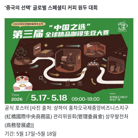
'중국의 선택' 글로벌 스페셜티 커피 원두 대회
​공식 포스터 [사진 출처: 상하이 훙차오국제중앙비즈니스지구
(虹橋國際中央商務區) 관리위원회(管理委員會) 상무발전처
(商務發展處)]
기간: 5월 17일~5월 18일