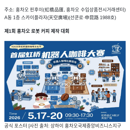
주소: 훙차오 핀후이(虹橋品匯, 훙차오 수입상품전시거래센터)
A동 1층 스카이플라자(天空廣場)(선쿤로·申昆路 1988호)
제1회 훙차오 로봇 커피 제작 대회
​공식 포스터 [사진 출처: 상하이 훙차오국제중앙비즈니스지구