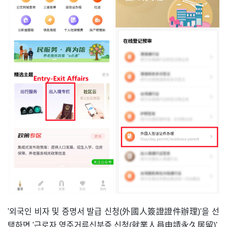
'외국인 비자 및 증명서 발급 신청(外國人簽證證件辦理)'을 선
택하면 '근로자 영주거류신분증 신청(就業人員申請永久居留)',