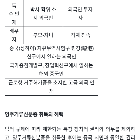
특
박사 학위 소
외국인 투자
수 인
지 외국인
자
재
배우
부모-자녀
직계 친족
자
중국(상하이) 자유무역시험구 린강(臨港)
신구에서 일하는 외국인
국가중점개발구, 창업혁신구에서 일하는
해외 중국인
근로형 거주허가증을 소지한 고급 외국 인
재
영주거류신분증 취득의 혜택
법적 규제에 따라 제한되는 특정 정치적 권리와 의무를 제외하
고, 영주거류신분증을 취득한 후에는 중국 시민과 동일한 권리