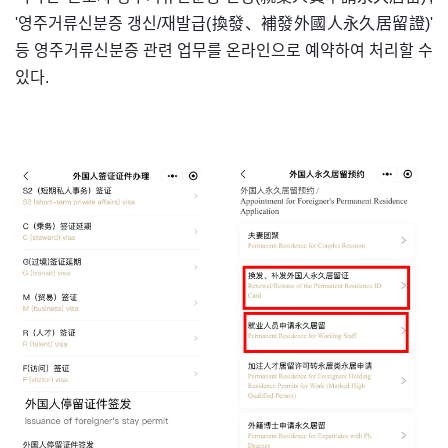
'영주거류신분증 갱신/재발급(換發、補發外國人永久居留證)'
등 영주거류신분증 관련 업무를 온라인으로 예약하여 처리할 수
있다.