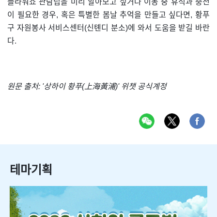
플라워쇼 관람팁을 미리 알아보고 싶거나 이동 중 휴식과 충전
이 필요한 경우, 혹은 특별한 봄날 추억을 만들고 싶다면, 황푸
구 자원봉사 서비스센터(신톈디 분소)에 와서 도움을 받길 바란
다.
원문 출처: '상하이 황푸(上海黃浦)' 위챗 공식계정
테마기획