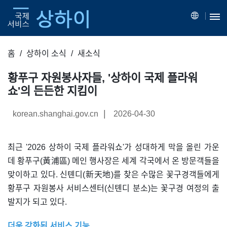
홈
상하이 소식
새소식
황푸구 자원봉사자들, '상하이 국제 플라워
쇼'의 든든한 지킴이
|
korean.shanghai.gov.cn
2026-04-30
최근 '2026 상하이 국제 플라워쇼'가 성대하게 막을 올린 가운
데 황푸구(黃浦區) 메인 행사장은 세계 각국에서 온 방문객들을
맞이하고 있다. 신톈디(新天地)를 찾은 수많은 꽃구경객들에게
황푸구 자원봉사 서비스센터(신톈디 분소)는 꽃구경 여정의 출
발지가 되고 있다.
더욱 강화된 서비스 기능