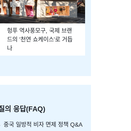
헝푸 역사풍모구, 국제 브랜
드의 '천연 쇼케이스'로 거듭
나
질의 응답(FAQ)
중국 일방적 비자 면제 정책 Q&A