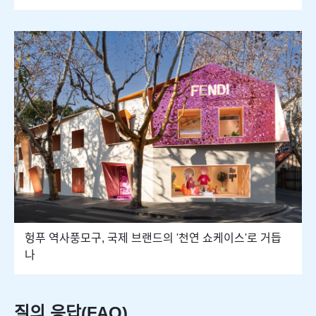
헝푸 역사풍모구, 국제 브랜드의 '천연 쇼케이스'로 거듭
나
질의 응답(FAQ)