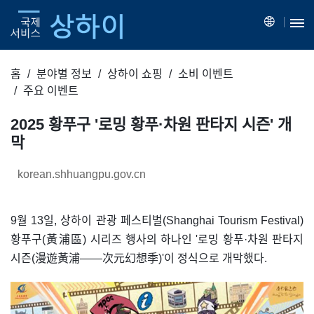
홈
분야별 정보
상하이 쇼핑
소비 이벤트
주요 이벤트
2025 황푸구 '로밍 황푸·차원 판타지 시즌' 개
막
korean.shhuangpu.gov.cn
9월 13일, 상하이 관광 페스티벌(Shanghai Tourism Festival)
황푸구(黃浦區) 시리즈 행사의 하나인 '로밍 황푸·차원 판타지
시즌(漫遊黃浦——次元幻想季)'이 정식으로 개막했다.