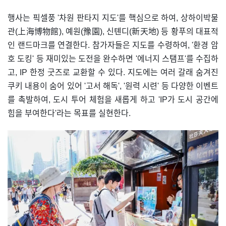
행사는 픽셀풍 '차원 판타지 지도'를 핵심으로 하여, 상하이박물
관(上海博物館), 예원(豫園), 신톈디(新天地) 등 황푸의 대표적
인 랜드마크를 연결한다. 참가자들은 지도를 수령하여, '환경 암
호 도킹' 등 재미있는 도전을 완수하면 '에너지 스탬프'를 수집하
고, IP 한정 굿즈로 교환할 수 있다. 지도에는 여러 갈래 숨겨진
쿠키 내용이 숨어 있어 '고서 해독', '원력 시련' 등 다양한 이벤트
를 촉발하여, 도시 투어 체험을 새롭게 하고 'IP가 도시 공간에
힘을 부여한다'라는 목표를 실현한다.