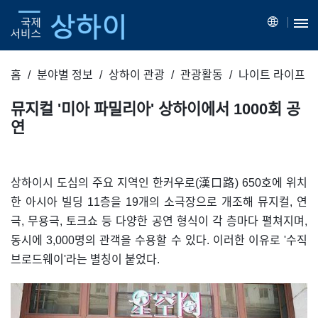
홈
분야별 정보
상하이 관광
관광활동
나이트 라이프
뮤지컬 '미아 파밀리아' 상하이에서 1000회 공
연
상하이시 도심의 주요 지역인 한커우로(漢口路) 650호에 위치
한 아시아 빌딩 11층을 19개의 소극장으로 개조해 뮤지컬, 연
극, 무용극, 토크쇼 등 다양한 공연 형식이 각 층마다 펼쳐지며,
동시에 3,000명의 관객을 수용할 수 있다. 이러한 이유로 '수직
브로드웨이'라는 별칭이 붙었다.