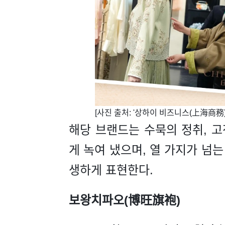
​[사진 출처: '상하이 비즈니스(上海商務)
해당 브랜드는 수묵의 정취, 고
게 녹여 냈으며, 열 가지가 넘
생하게 표현한다.
보왕치파오(博旺旗袍)