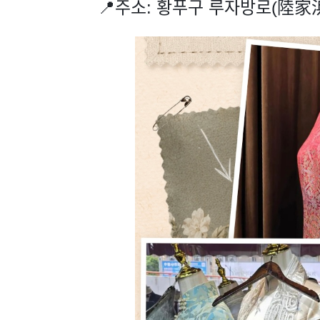
📍주소: 황푸구 루자방로(陸家浜路