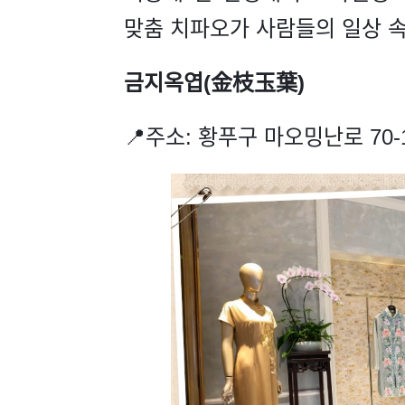
맞춤 치파오가 사람들의 일상 속
금지옥엽(金枝玉葉)
📍주소: 황푸구 마오밍난로 70-