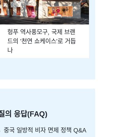
헝푸 역사풍모구, 국제 브랜
드의 '천연 쇼케이스'로 거듭
나
질의 응답(FAQ)
중국 일방적 비자 면제 정책 Q&A