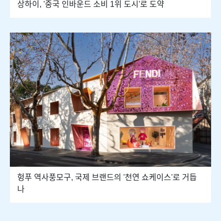
상하이, '중국 인바운드 소비 1위 도시'로 도약
헝푸 역사풍모구, 국제 브랜드의 '천연 쇼케이스'로 거듭
나