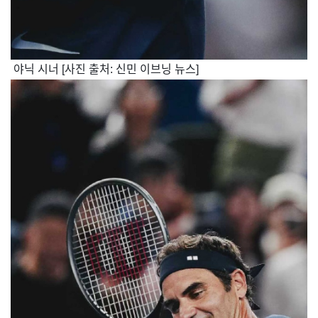
​ 야닉 시너 [사진 출처: 신민 이브닝 뉴스]