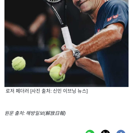
​ 로저 페더러 [사진 출처: 신민 이브닝 뉴스]
원문 출처: 해방일보(解放日報)