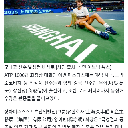
​모나코 선수 발렝탱 바세로 [사진 출처: 신민 이브닝 뉴스]
ATP 1000급 최정상 대회인 이번 마스터스에는 야닉 시너, 노박
조코비치 등 최정상 선수들과 함께 중국 선수인 우이빙(吳易
昺), 상쥔청(商竣程)이 출전하고, 또한 로저 페더러까지 등장해
수많은 관중들을 끌어모았다.
상하이주스스포츠산업발전(그룹)유한회사(上海久事體育産業
發展（集團）有限公司) 양이빈(楊亦斌) 회장은 "국경절과 중
추절 연휴 기간 일부 날짜의 기념품 매장 매출은 전년 동기 대비