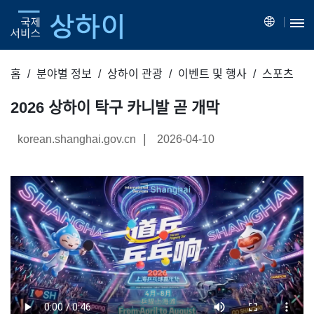
홈
분야별 정보
상하이 관광
이벤트 및 행사
스포츠
2026 상하이 탁구 카니발 곧 개막
|
korean.shanghai.gov.cn
2026-04-10