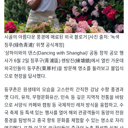
​시골의 아름다운 풍경에 매료된 외국 블로거 [사진 출처: '녹색
칭푸(綠色青浦)' 위챗 공식계정]
'상하이와의 댄스(Dancing with Shanghai)' 공동 창작 공모 행
사가 6월 2일 칭푸구(青浦區) 롄탕진(練塘鎮)에서 열린 가운데
외국인들이 둥쿠촌(東厙村)을 방문해 명소를 둘러보고 몰입식
으로 현장을 답사했다.
둥쿠촌은 원생태의 모습을 고스란히 간직한 강남 수향 풍경과
옛 다리, 유적, 무형문화유산, 민속 등 깊은 지역적 전통을 바탕
으로 서양식 카페와 캠핑 등 국제적인 레저 방식을 융합하고, 수
국 축제 등 특색 있는 행사를 열어 해외 관광객들이 동양의 전원
풍경을 탐방하고 중국 향토 문화를 체험할 수 있는 명소로 자리