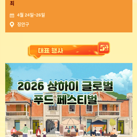
최
4월 24일~26일
징안구