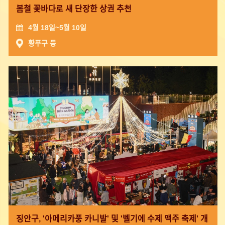
봄철 꽃바다로 새 단장한 상권 추천
4월 18일~5월 10일
황푸구 등
징안구, '아메리카풍 카니발' 및 '벨기에 수제 맥주 축제' 개