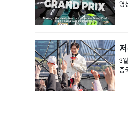
영상
저
3월
중