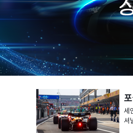
포
세
셔