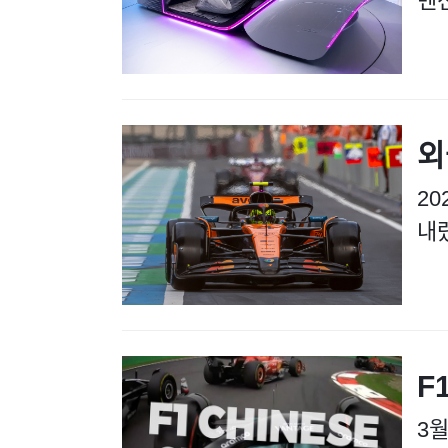
벤
외
2
내
F
3