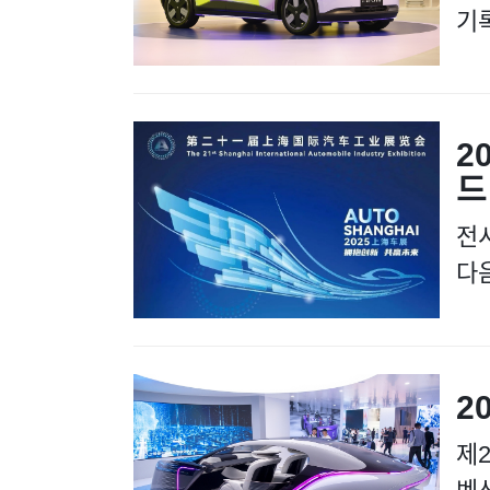
기
2
드
전
다
2
제