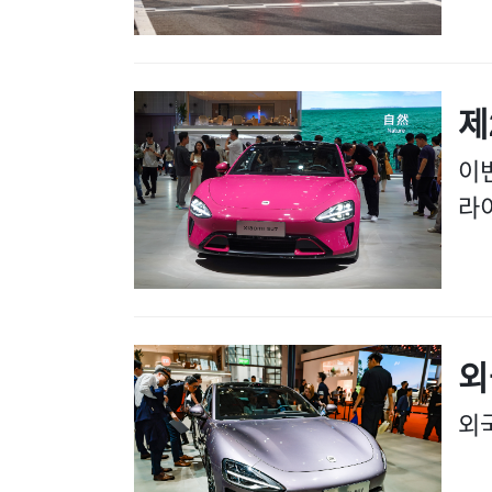
제
이번
라
외
외