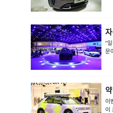
자
"일
문
약
이번
이