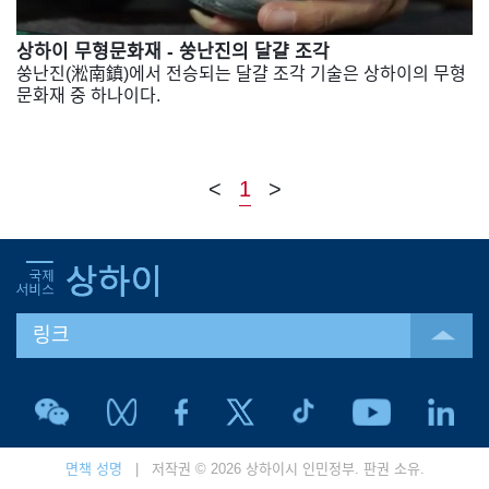
상하이 무형문화재 - 쑹난진의 달걀 조각
쑹난진(淞南鎮)에서 전승되는 달걀 조각 기술은 상하이의 무형
문화재 중 하나이다.
<
1
>
링크
면책 성명
| 저작권 © 2026 상하이시 인민정부. 판권 소유.