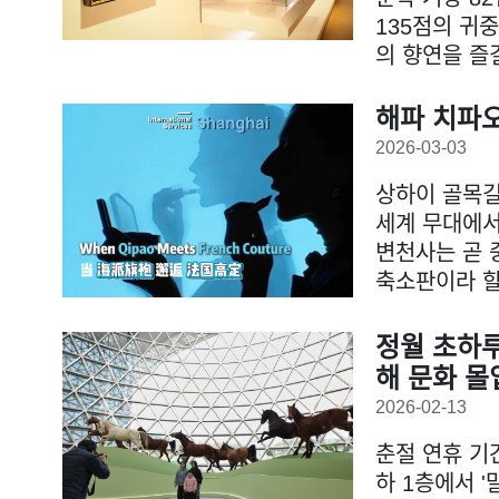
135점의 귀
의 향연을 즐길
해파 치파
2026-03-03
상하이 골목
세계 무대에서
변천사는 곧 
축소판이라 할
정월 초하
해 문화 몰
2026-02-13
춘절 연휴 기
하 1층에서 