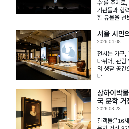
수'를 주제로
기관들과 협력해
한 유물을 선
서울 시민
2026-04-08
전시는 가구,
나뉘어, 관람
의 생활 공간
다.
상하이박물관
국 문학 거
2026-03-23
관객들은16세
문학 거장 82