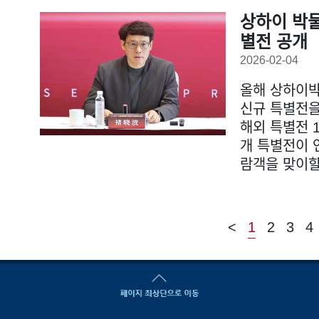
상하이 박물
별전 공개
2026-02-04
올해 상하이박
신규 특별전을
해외 특별전 
개 특별전이 
람객을 맞이할
<
1
2
3
4