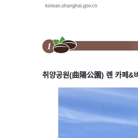
korean.shanghai.gov.cn
취양공원(曲陽公園) 롄 카페&바(La