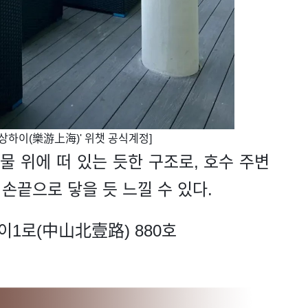
러유상하이(樂游上海)' 위챗 공식계정]
물 위에 떠 있는 듯한 구조로, 호수 주변
손끝으로 닿을 듯 느낄 수 있다.
이1로(中山北壹路) 880호