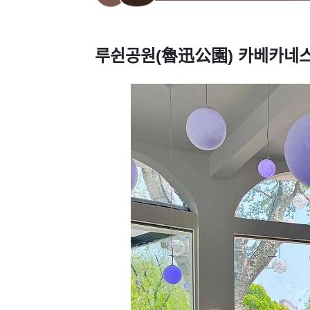
루쉰공원(魯迅公園) 카베카네스 케