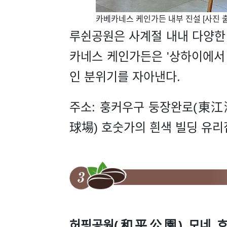
​카베카네스 케인가든 내부 진설 [사진 출
루쉰공원은 사계절 내내 다양한
카네스 케인가든은 '상하이에서
인 분위기를 자아낸다.
주소: 훙커우구 둥장완로(東江
球場) 호숫가의 흰색 빌딩 유리
허핑공원(和平公園) 모네 호