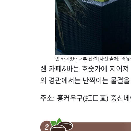
​롄 카페&바 내부 진설 [사진 출처: '
롄 카페&바는 호숫가에 지어져 
의 경관에서는 반짝이는 물결을 
주소: 훙커우구(虹口區) 중산베