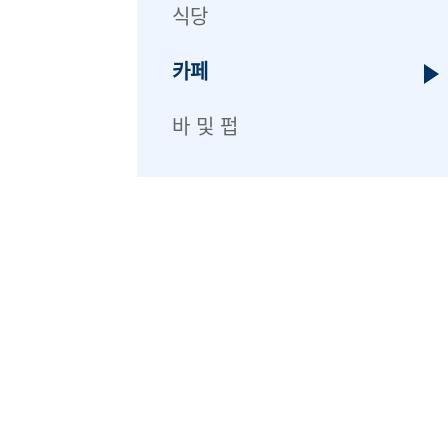
식당
카페
바 및 펍