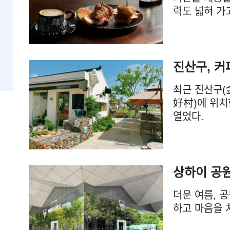
력도 넓혀 가
진산구, 커
최근 진산구(
好村)에 위치한
열었다.
상하이 공원
더운 여름, 
하고 마음을 