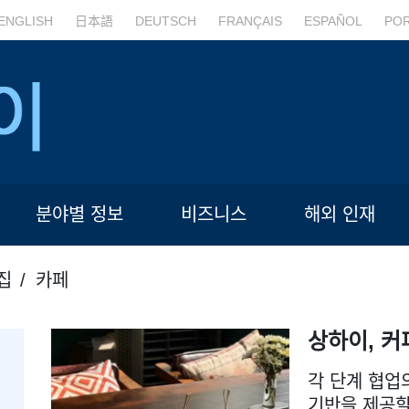
ENGLISH
日本語
DEUTSCH
FRANÇAIS
ESPAÑOL
PO
분야별 정보
비즈니스
해외 인재
집
카페
상하이, 커
각 단계 협업
기반을 제공할