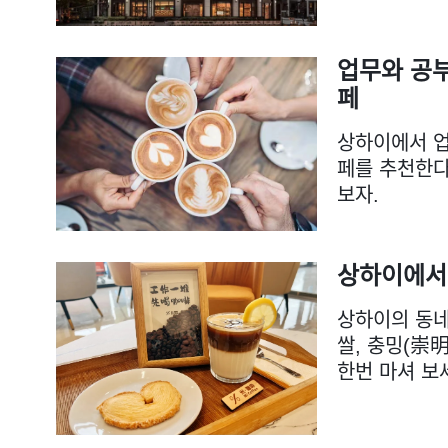
업무와 공
페
상하이에서 업
페를 추천한다
보자.
상하이에서 
상하이의 동네
쌀, 충밍(崇
한번 마셔 보