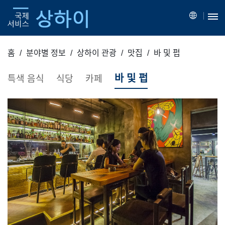
홈
분야별 정보
상하이 관광
맛집
바 및 펍
바 및 펍
특색 음식
식당
카페