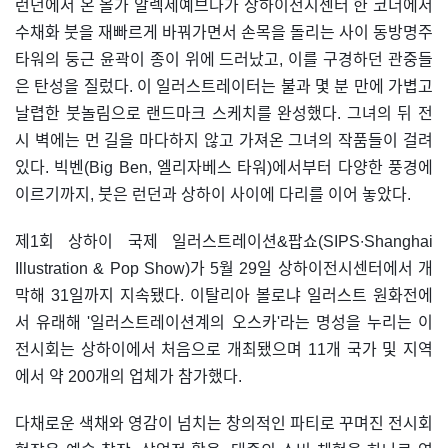
런던에서 온 올가 알렉세예브나가 상하이전시센터 한 코너에서
수채화 붓을 재빠르게 바꿔가면서 손목을 돌리는 사이 동방명주
타워의 둥근 윤곽이 종이 위에 드러났고, 이를 구경하던 관중들
은 탄성을 질렀다. 이 일러스트레이터는 불과 몇 분 만에 가볍고
날렵한 붓놀림으로 랜드마크 스케치를 완성했다. 그녀의 뒤 전
시 벽에는 먼 길을 마다하지 않고 가져온 그녀의 작품들이 걸려
있다. 빅벤(Big Ben, 엘리자베스 타워)에서부터 다양한 풍경에
이르기까지, 붓은 런던과 상하이 사이에 다리를 이어 놓았다.
제1회 상하이 국제 일러스트레이션&팝쇼(SIPS∙Shanghai
Illustration & Pop Show)가 5월 29일 상하이전시센터에서 개
막해 31일까지 지속됐다. 이탈리아 볼로냐 일러스트 원화전에
서 유래해 '일러스트레이션계의 오스카'라는 명성을 누리는 이
전시회는 상하이에서 처음으로 개최됐으며 11개 국가 및 지역
에서 약 200개의 업체가 참가했다.
다채로운 색채와 영감이 넘치는 창의적인 파티로 꾸며진 전시회