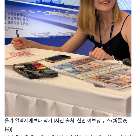
​올가 알렉세예브나 작가 [사진 출처: 신민 이브닝 뉴스(新民晚
报)]