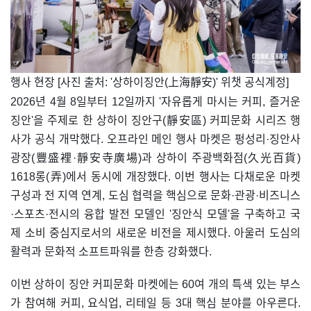
​행사 현장 [사진 출처: '상하이징안(上海靜安)' 위챗 공식계정]
2026년 4월 8일부터 12일까지 '자유롭게 마시는 커피, 즐거운
징안'을 주제로 한 상하이 징안구(靜安區) 커피문화 시리즈 행
사가 공식 개막했다. 오프라인 메인 행사 마켓은 펑성리·징안사
광장(豐盛裡·靜安寺廣場)과 상하이 주광백화점(久光百貨)
1618롱(弄)에서 동시에 개장했다. 이번 행사는 다채로운 마켓
구성과 전 지역 연계, 도심 협력을 핵심으로 문화·관광·비즈니스
·스포츠·전시의 융합 발전 모델인 '징안식 모델'을 구축하고 국
제 소비 중심지로서의 새로운 비전을 제시했다. 아울러 도심의
활력과 문화적 소프트파워를 한층 강화했다.
이번 상하이 징안 커피문화 마켓에는 60여 개의 특색 있는 부스
가 참여해 커피, 요식업, 리테일 등 3대 핵심 분야를 아우른다.