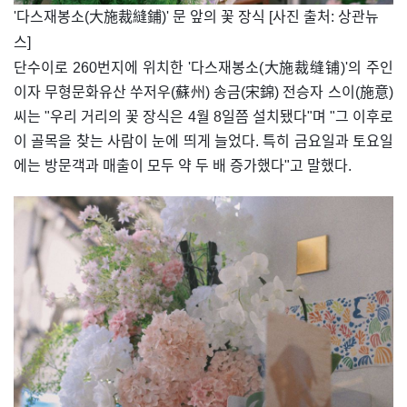
​'다스재봉소(大施裁縫鋪)' 문 앞의 꽃 장식 [사진 출처: 상관뉴
스]
단수이로 260번지에 위치한 '다스재봉소(大施裁缝铺)'의 주인
이자 무형문화유산 쑤저우(蘇州) 송금(宋錦) 전승자 스이(施意)
씨는 "우리 거리의 꽃 장식은 4월 8일쯤 설치됐다"며 "그 이후로
이 골목을 찾는 사람이 눈에 띄게 늘었다. 특히 금요일과 토요일
에는 방문객과 매출이 모두 약 두 배 증가했다"고 말했다.