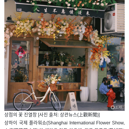
​상점의 꽃 진열창 [사진 출처: 상관뉴스(上觀新聞)]
상하이 국제 플라워쇼(Shanghai International Flower Show,