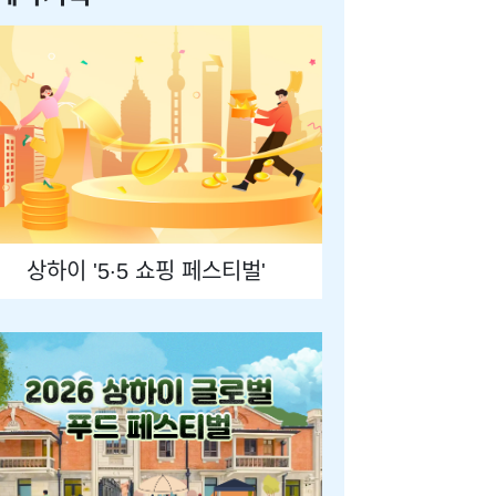
상하이 '5·5 쇼핑 페스티벌'