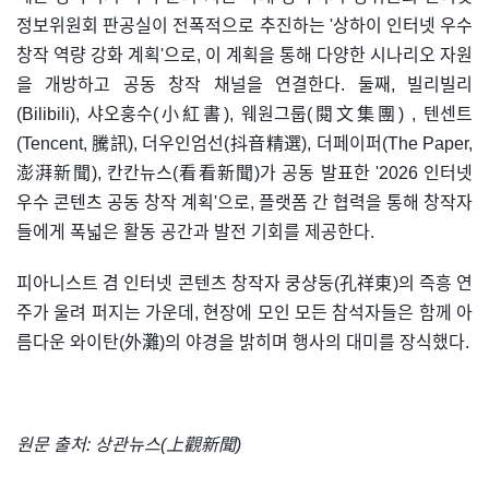
정보위원회 판공실이 전폭적으로 추진하는 '상하이 인터넷 우수
창작 역량 강화 계획'으로, 이 계획을 통해 다양한 시나리오 자원
을 개방하고 공동 창작 채널을 연결한다. 둘째, 빌리빌리
(Bilibili), 샤오훙수(小紅書), 웨원그룹(閱文集團) , 텐센트
(Tencent, 騰訊), 더우인엄선(抖音精選), 더페이퍼(The Paper,
澎湃新聞), 칸칸뉴스(看看新聞)가 공동 발표한 '2026 인터넷
우수 콘텐츠 공동 창작 계획'으로, 플랫폼 간 협력을 통해 창작자
들에게 폭넓은 활동 공간과 발전 기회를 제공한다.
피아니스트 겸 인터넷 콘텐츠 창작자 쿵샹둥(孔祥東)의 즉흥 연
주가 울려 퍼지는 가운데, 현장에 모인 모든 참석자들은 함께 아
름다운 와이탄(外灘)의 야경을 밝히며 행사의 대미를 장식했다.
원문 출처: 상관뉴스(上觀新聞)