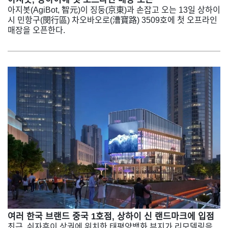
아지봇(AgiBot, 智元)이 징둥(京東)과 손잡고 오는 13일 상하이
시 민항구(閔行區) 차오바오로(漕寶路) 3509호에 첫 오프라인
매장을 오픈한다.
여러 한국 브랜드 중국 1호점, 상하이 신 랜드마크에 입점
최근, 쉬자후이 상권에 위치한 태평양백화 부지가 리모델링을